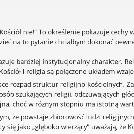
ościół nie!” To określenie pokazuje cechy wa
ieć na to pytanie chciałbym dokonać pewn
azuje bardziej instytucjonalny charakter. Re
 Kościół i religia są połączone układem wza
ce rozpad struktur religijno-kościelnych. Z
 osób szukających religii, odczuwających głó
ijna, choć w różnym stopniu ma istotną wart
ym, że powstaje zbiorowość ludzi religijnych
cy się jako „głęboko wierzący” uważają, że 