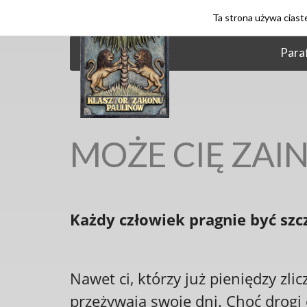
Ta strona używa ciaste
PARAFIA ŚW. JAN
Paraf
MOŻE CIĘ ZAI
Ka
ż
dy cz
ł
owiek pragnie by
ć
szc
Nawet ci, którzy już pieniędzy zli
przeżywają swoje dni. Choć drogi 