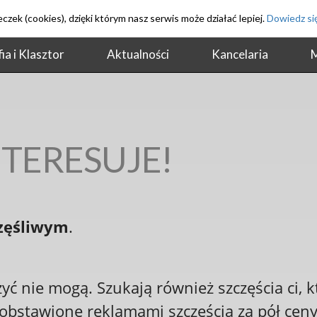
czek (cookies), dzięki którym nasz serwis może działać lepiej.
Dowiedz się
A CHRZCICIELA W ŁĘCZESZYCACH
ia i Klasztor
Aktualności
Kancelaria
M
NTERESUJE!
z
ęś
liwym
.
czyć nie mogą. Szukają również szczęścia ci, k
obstawione reklamami szczęścia za pół ceny –