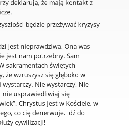
rzy deklarują, że mają kontakt z
icze.
zyszłości będzie przeżywać kryzysy
dzi jest nieprawdziwa. Ona was
nie jest nam potrzebny. Sam
t. W sakramentach świętych
zy, że wzruszysz się głęboko w
ci wystarczy. Nie wystarczy! Nie
 nie usprawiedliwiaj się
wiek”. Chrystus jest w Kościele, w
tego, co cię denerwuje. Idź do
łuży cywilizacji!