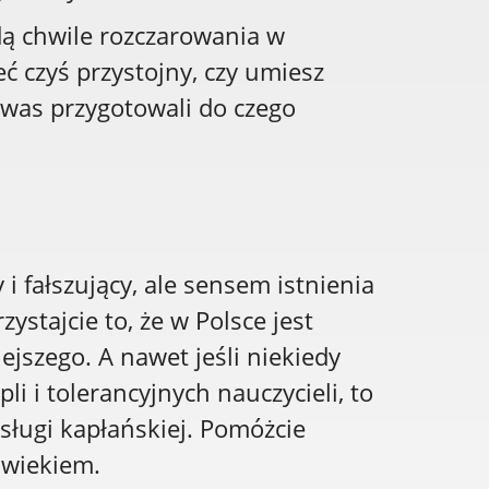
dą chwile rozczarowania w
ć czyś przystojny, czy umiesz
o was przygotowali do czego
y i fałszujący, ale sensem istnienia
stajcie to, że w Polsce jest
ejszego. A nawet jeśli niekiedy
i i tolerancyjnych nauczycieli, to
sługi kapłańskiej. Pomóżcie
łowiekiem.