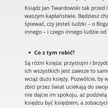
Ksiądz Jan Twardowski tak przed 
waszym kapłaństwie. Będziesz chc
śpiewać, czy jesteś ludzki – o Bo
innego – i czego innego ludzie od
Co z tym robić?
Są różni księża: przystojni i brzyd
ich wszystkich jest zawsze to sam
wciąż dużo księży. Pozwólcie, by w
zbici przez świat uciekają do swoj
nie dajcie im spokoju, aż podziel
księdzu być księdzem, a zobaczy