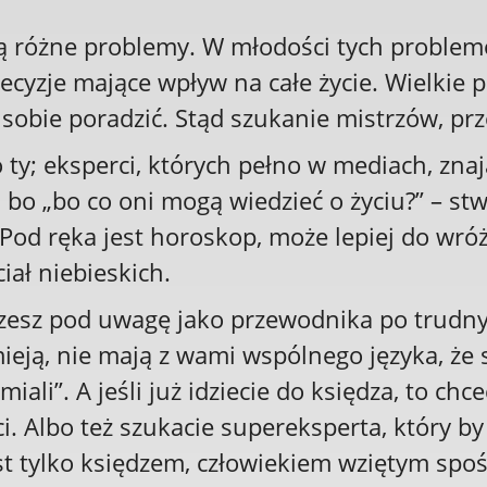
bą różne problemy. W młodości tych problemó
ecyzje mające wpływ na całe życie. Wielkie 
m sobie poradzić. Stąd szukanie mistrzów, p
o ty; eksperci, których pełno w mediach, zna
, bo „bo co oni mogą wiedzieć o życiu?” – s
Pod ręka jest horoskop, może lepiej do wróżk
iał niebieskich.
erzesz pod uwagę jako przewodnika po trudny
ieją, nie mają z wami wspólnego języka, że s
ali”. A jeśli już idziecie do księdza, to chc
. Albo też szukacie supereksperta, który by 
st tylko księdzem, człowiekiem wziętym spo