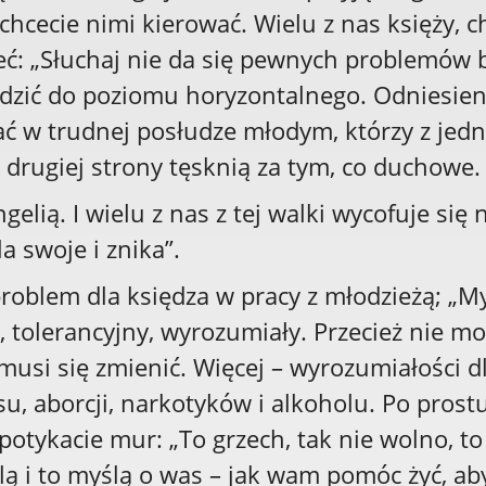
chcecie nimi kierować. Wielu z nas księży, 
ć: „Słuchaj nie da się pewnych problemów 
dzić do poziomu horyzontalnego. Odniesieni
ć w trudnej posłudze młodym, którzy z jedn
z drugiej strony tęsknią za tym, co duchowe
gelią. I wielu z nas z tej walki wycofuje si
a swoje i znika”.
 problem dla księdza w pracy z młodzieżą; „
, tolerancyjny, wyrozumiały. Przecież nie m
 musi się zmienić. Więcej – wyrozumiałości d
u, aborcji, narkotyków i alkoholu. Po prost
apotykacie mur: „To grzech, tak nie wolno, to
ślą i to myślą o was – jak wam pomóc żyć, ab