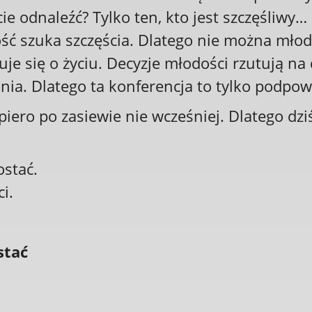
e odnaleźć? Tylko ten, kto jest szczęśliwy… B
ść szuka szczęścia. Dlatego nie można mło
je się o życiu. Decyzje młodości rzutują na 
nia. Dlatego ta konferencja to tylko podpo
iero po zasiewie nie wcześniej. Dlatego dzi
ostać.
ci.
stać