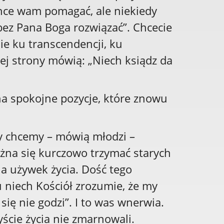
chce wam pomagać, ale niekiedy
bez Pana Boga rozwiązać”. Chcecie
e ku transcendencji, ku
ej strony mówią: „Niech ksiądz da
.
ę na spokojne pozycje, które znowu
My chcemy – mówią młodzi –
ożna się kurczowo trzymać starych
la używek życia. Dość tego
u niech Kościół zrozumie, że my
 się nie godzi”. I to was wnerwia.
yście życia nie zmarnowali.