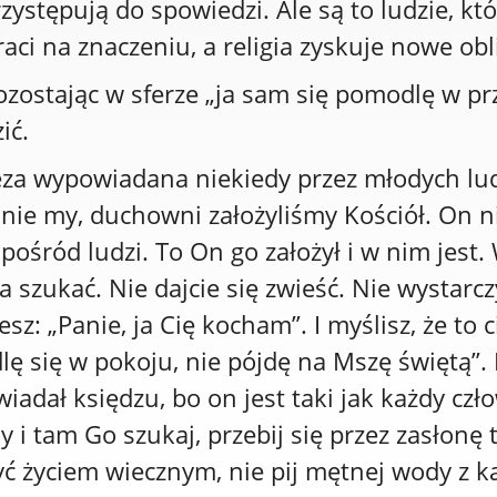
ystępują do spowiedzi. Ale są to ludzie, któ
aci na znaczeniu, a religia zyskuje nowe obl
ozostając w sferze „ja sam się pomodlę w pr
zić.
 teza wypowiadana niekiedy przez młodych lu
 nie my, duchowni założyliśmy Kościół. On 
pośród ludzi. To On go założył i w nim jes
a szukać. Nie dajcie się zwieść. Nie wystarc
sz: „Panie, ja Cię kocham”. I myślisz, że to 
ę się w pokoju, nie pójdę na Mszę świętą”. I
adał księdzu, bo on jest taki jak każdy czło
y i tam Go szukaj, przebij się przez zasłonę 
żyć życiem wiecznym, nie pij mętnej wody z ka