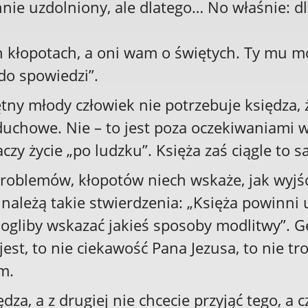
nie uzdolniony, ale dlatego… No właśnie: d
 kłopotach, a oni wam o świętych. Ty mu mó
 do spowiedzi”.
tny młody człowiek nie potrzebuje księdza, 
duchowe. Nie – to jest poza oczekiwaniami w
zy życie „po ludzku”. Księża zaś ciągle to 
roblemów, kłopotów niech wskaże, jak wyjś
 należą takie stwierdzenia: „Księża powinni 
ogliby wskazać jakieś sposoby modlitwy”. G
jest, to nie ciekawość Pana Jezusa, to nie tr
em.
za, a z drugiej nie chcecie przyjąć tego, a 