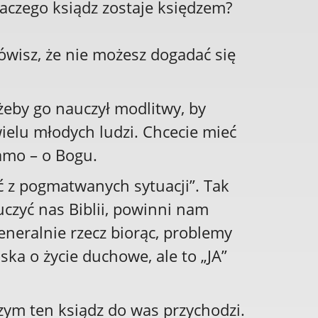
laczego ksiądz zostaje księdzem?
wisz, że nie możesz dogadać się
żeby go nauczył modlitwy, by
ielu młodych ludzi. Chcecie mieć
samo – o Bogu.
ć z pogmatwanych sytuacji”. Tak
uczyć nas Biblii, powinni nam
eneralnie rzecz biorąc, problemy
oska o życie duchowe, ale to „JA”
czym ten ksiądz do was przychodzi.