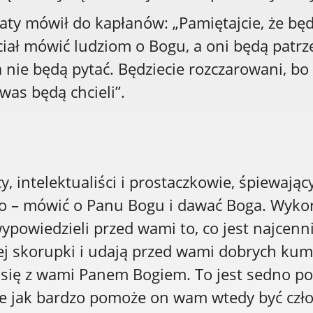
laty mówił do kapłanów: „Pamiętajcie, że bę
iał mówić ludziom o Bogu, a oni będą patrze
ga nie będą pytać. Będziecie rozczarowani, b
 was będą chcieli”.
cy, intelektualiści i prostaczkowie, śpiewając
o – mówić o Panu Bogu i dawać Boga. Wykorzy
ypowiedzieli przed wami to, co jest najcenni
ej skorupki i udają przed wami dobrych kumpl
ą się z wami Panem Bogiem. To jest sedno po
cie jak bardzo pomoże on wam wtedy być cz