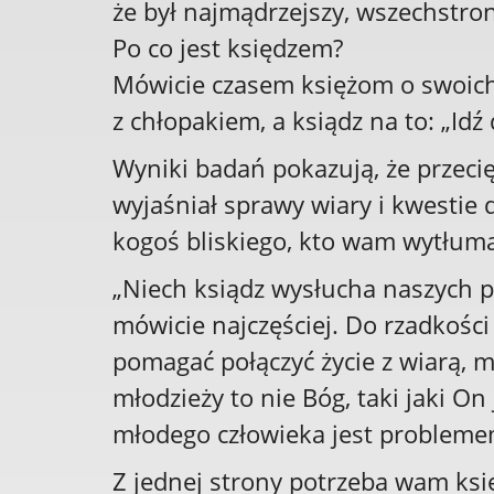
że był najmądrzejszy, wszechstron
Po co jest księdzem?
Mówicie czasem księżom o swoich
z chłopakiem, a ksiądz na to: „Idź
Wyniki badań pokazują, że przecię
wyjaśniał sprawy wiary i kwestie 
kogoś bliskiego, kto wam wytłumac
„Niech ksiądz wysłucha naszych p
mówicie najczęściej. Do rzadkości
pomagać połączyć życie z wiarą, m
młodzieży to nie Bóg, taki jaki On 
młodego człowieka jest problem
Z jednej strony potrzeba wam księd