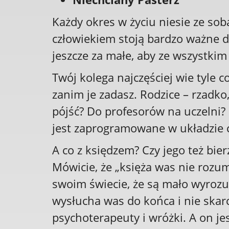
Każdy okres w życiu niesie ze so
człowiekiem stoją bardzo ważne d
jeszcze za małe, aby ze wszystki
Twój kolega najczęściej wie tyle c
zanim je zadasz. Rodzice – rzadko
pójść? Do profesorów na uczelni? 
jest zaprogramowane w układzie c
A co z księdzem? Czy jego też bi
Mówicie, że „księża was nie rozum
swoim świecie, że są mało wyrozumi
wysłucha was do końca i nie skarci
psychoterapeuty i wróżki. A on je